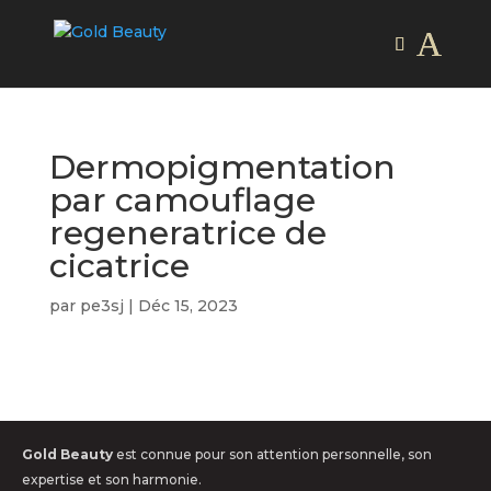
Dermopigmentation
par camouflage
regeneratrice de
cicatrice
par
pe3sj
|
Déc 15, 2023
Gold Beauty
est connue pour son attention personnelle, son
expertise et son harmonie.