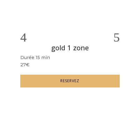
gold 1 zone
Durée 15 min
Du
27€
50
RESERVEZ